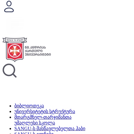
ბიბლიოთეკა
უნივერსიტეტის სტრუქტურა
მთარგმნელ-თარჯიმანთა
უმაღლესი სკოლა
SANGU-ს მასწავლებელთა ჰაბი